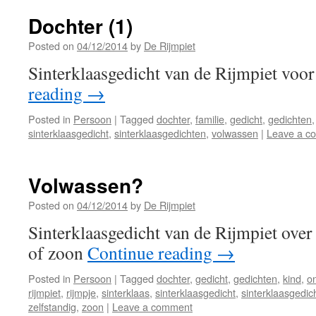
Dochter (1)
Posted on
04/12/2014
by
De Rijmpiet
Sinterklaasgedicht van de Rijmpiet voo
reading
→
Posted in
Persoon
|
Tagged
dochter
,
familie
,
gedicht
,
gedichten
sinterklaasgedicht
,
sinterklaasgedichten
,
volwassen
|
Leave a c
Volwassen?
Posted on
04/12/2014
by
De Rijmpiet
Sinterklaasgedicht van de Rijmpiet over
of zoon
Continue reading
→
Posted in
Persoon
|
Tagged
dochter
,
gedicht
,
gedichten
,
kind
,
o
rijmpiet
,
rijmpje
,
sinterklaas
,
sinterklaasgedicht
,
sinterklaasgedic
zelfstandig
,
zoon
|
Leave a comment