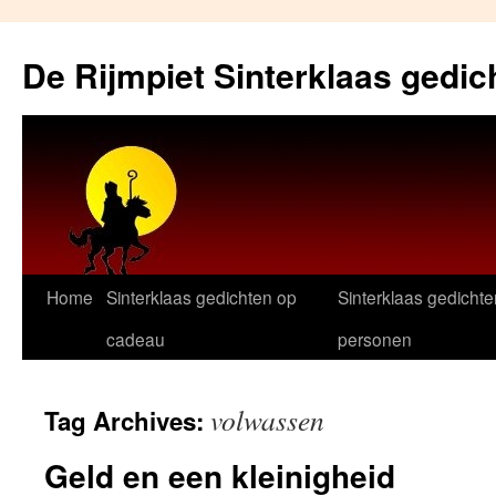
Skip
to
De Rijmpiet Sinterklaas gedic
content
Home
Sinterklaas gedichten op
Sinterklaas gedichte
cadeau
personen
volwassen
Tag Archives:
Geld en een kleinigheid