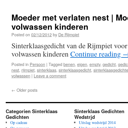
Moeder met verlaten nest | M
volwassen kinderen
Posted on
02/12/2012
by
De Rijmpiet
Sinterklaasgedicht van de Rijmpiet voo
volwassen kinderen
Continue reading
Posted in
Persoon
|
Tagged
benen
,
eigen
,
empty
,
gedicht
,
gedic
nest
,
rijmpiet
,
sinterklaas
,
sinterklaasgedicht
,
sinterklaasgedicht
volwassen
|
Leave a comment
←
Older posts
Categorien Sinterklaas
Sinterklaas Gedichten
Gedichten
Wedstrjd
Op cadeau
Uitslag wedstrijd 2014