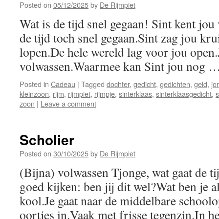
Posted on
05/12/2025
by
De Rijmpiet
Wat is de tijd snel gegaan! Sint kent jou
de tijd toch snel gegaan.Sint zag jou kru
lopen.De hele wereld lag voor jou open.J
volwassen.Waarmee kan Sint jou nog 
Posted in
Cadeau
|
Tagged
dochter
,
gedicht
,
gedichten
,
geld
,
jo
kleinzoon
,
rijm
,
rijmpiet
,
rijmpje
,
sinterklaas
,
sinterklaasgedicht
,
s
zoon
|
Leave a comment
Scholier
Posted on
30/10/2025
by
De Rijmpiet
(Bijna) volwassen Tjonge, wat gaat de ti
goed kijken: ben jij dit wel?Wat ben je al
kool.Je gaat naar de middelbare schoolo
oortjes in.Vaak met frisse tegenzin.In 