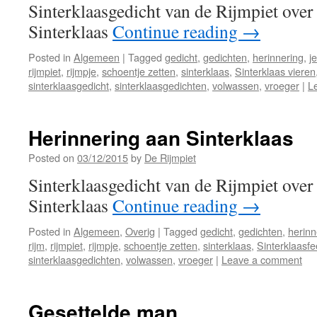
Sinterklaasgedicht van de Rijmpiet over
Sinterklaas
Continue reading
→
Posted in
Algemeen
|
Tagged
gedicht
,
gedichten
,
herinnering
,
j
rijmpiet
,
rijmpje
,
schoentje zetten
,
sinterklaas
,
Sinterklaas vieren
sinterklaasgedicht
,
sinterklaasgedichten
,
volwassen
,
vroeger
|
L
Herinnering aan Sinterklaas
Posted on
03/12/2015
by
De Rijmpiet
Sinterklaasgedicht van de Rijmpiet over
Sinterklaas
Continue reading
→
Posted in
Algemeen
,
Overig
|
Tagged
gedicht
,
gedichten
,
herinn
rijm
,
rijmpiet
,
rijmpje
,
schoentje zetten
,
sinterklaas
,
Sinterklaasfe
sinterklaasgedichten
,
volwassen
,
vroeger
|
Leave a comment
Gesettelde man