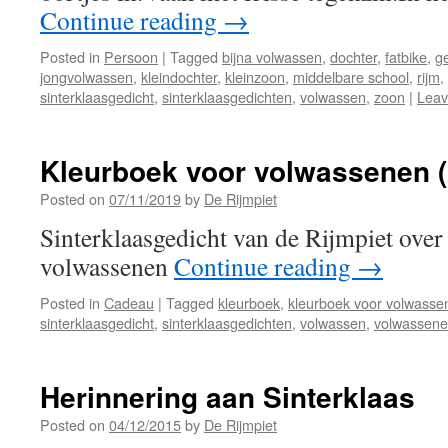
Continue reading
→
Posted in
Persoon
|
Tagged
bijna volwassen
,
dochter
,
fatbike
,
g
jongvolwassen
,
kleindochter
,
kleinzoon
,
middelbare school
,
rijm
,
sinterklaasgedicht
,
sinterklaasgedichten
,
volwassen
,
zoon
|
Leav
Kleurboek voor volwassenen (
Posted on
07/11/2019
by
De Rijmpiet
Sinterklaasgedicht van de Rijmpiet over
volwassenen
Continue reading
→
Posted in
Cadeau
|
Tagged
kleurboek
,
kleurboek voor volwasse
sinterklaasgedicht
,
sinterklaasgedichten
,
volwassen
,
volwassene
Herinnering aan Sinterklaas
Posted on
04/12/2015
by
De Rijmpiet