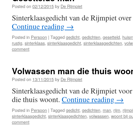
Posted on
02/12/2015
by
De Rijmpiet
Sinterklaasgedicht van de Rijmpiet over
Continue reading
→
Posted in
Persoon
|
Tagged
gedicht
,
gedichten
,
gesetteld
,
huis
rustig
,
sinterklaas
,
sinterklaasgedicht
,
sinterklaasgedichten
,
vol
comment
Volwassen man die thuis woo
Posted on
13/11/2015
by
De Rijmpiet
Sinterklaasgedicht van de Rijmpiet voo
die thuis woont.
Continue reading
→
Posted in
Persoon
|
Tagged
gedicht
,
gedichten
,
man
,
rijm
,
rijmpi
sinterklaasgedicht
,
sinterklaasgedichten
,
volwassen
,
woont bij o
comment