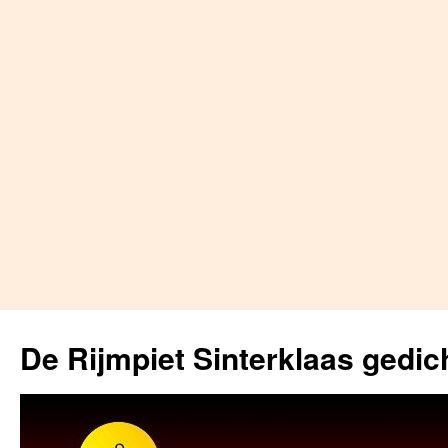
Skip
to
De Rijmpiet Sinterklaas gedic
content