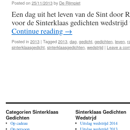
Posted on
25/11/2013
by
De Rijmpiet
Een dag uit het leven van de Sint door 
voor de Sinterklaas gedichten wedstrijd
Continue reading
→
Posted in
2013
|
Tagged
2013
,
dag
,
gedicht
,
gedichten
,
leven
,
r
sinterklaasgedicht
,
sinterklaasgedichten
,
wedstrijd
|
Leave a co
Categorien Sinterklaas
Sinterklaas Gedichten
Gedichten
Wedstrjd
Op cadeau
Uitslag wedstrijd 2014
Op persoon
Uitslag wedstrijd 2013