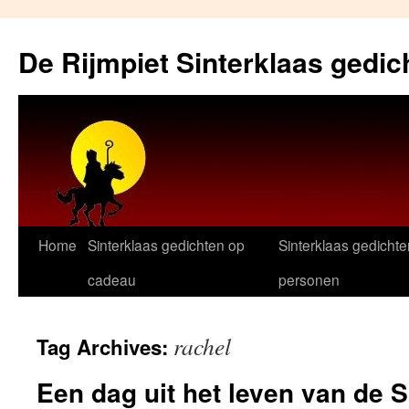
Skip
to
De Rijmpiet Sinterklaas gedic
content
Home
Sinterklaas gedichten op
Sinterklaas gedichte
cadeau
personen
rachel
Tag Archives:
Een dag uit het leven van de S