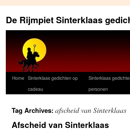
Skip
to
De Rijmpiet Sinterklaas gedic
content
Home
Sinterklaas gedichten op
Sinterklaas gedichte
cadeau
personen
afscheid van Sinterklaas
Tag Archives:
Afscheid van Sinterklaas