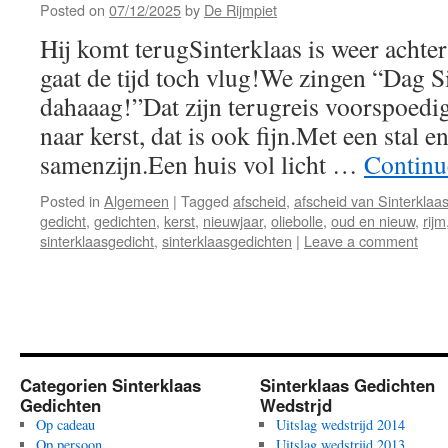
Posted on
07/12/2025
by
De Rijmpiet
Hij komt terugSinterklaas is weer achte
gaat de tijd toch vlug!We zingen “Dag Si
dahaaag!”Dat zijn terugreis voorspoed
naar kerst, dat is ook fijn.Met een stal 
samenzijn.Een huis vol licht …
Continu
Posted in
Algemeen
|
Tagged
afscheid
,
afscheid van Sinterklaa
gedicht
,
gedichten
,
kerst
,
nieuwjaar
,
oliebolle
,
oud en nieuw
,
rijm
sinterklaasgedicht
,
sinterklaasgedichten
|
Leave a comment
Categorien Sinterklaas
Sinterklaas Gedichten
Gedichten
Wedstrjd
Op cadeau
Uitslag wedstrijd 2014
Op persoon
Uitslag wedstrijd 2013