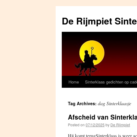
Skip
to
De Rijmpiet Sint
content
Home
Sinterklaas gedichten op ca
dag Sinterklaasje
Tag Archives:
Afscheid van Sinterkl
Posted on
07/12/2025
by
De Rijmpiet
Hij komt terugSinterklaas is weer a