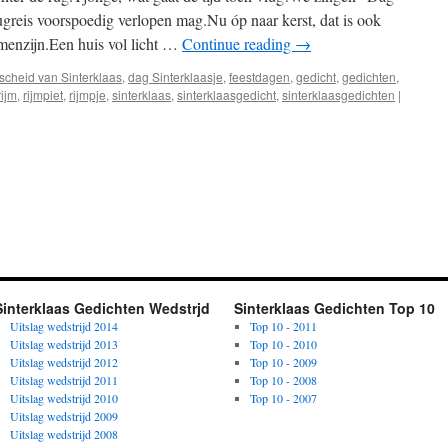
rugreis voorspoedig verlopen mag.Nu óp naar kerst, dat is ook
amenzijn.Een huis vol licht …
Continue reading
→
fscheid van Sinterklaas
,
dag Sinterklaasje
,
feestdagen
,
gedicht
,
gedichten
,
rijm
,
rijmpiet
,
rijmpje
,
sinterklaas
,
sinterklaasgedicht
,
sinterklaasgedichten
|
Sinterklaas Gedichten Wedstrjd
Sinterklaas Gedichten Top 10
Uitslag wedstrijd 2014
Top 10 - 2011
Uitslag wedstrijd 2013
Top 10 - 2010
Uitslag wedstrijd 2012
Top 10 - 2009
Uitslag wedstrijd 2011
Top 10 - 2008
Uitslag wedstrijd 2010
Top 10 - 2007
Uitslag wedstrijd 2009
Uitslag wedstrijd 2008