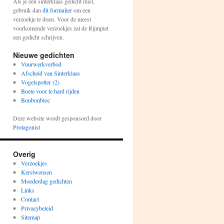
Als je een sinterklaas gedicht mist,
gebruik dan
dit formulier
om een
verzoekje te doen. Voor de meest
voorkomende verzoekjes zal de Rijmpiet
een gedicht schrijven.
Nieuwe gedichten
Vuurwerkverbod
Afscheid van Sinterklaas
Vogelspotter (2)
Boete voor te hard rijden
Bonbonbloc
Deze website wordt gesponsord door
Protagonist
Overig
Verzoekjes
Kerstwensen
Moederdag gedichten
Links
Contact
Privacybeleid
Sitemap