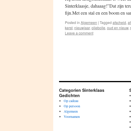
Sinterklaasje, dahaaag!”Dat zijn te
fijn.Met een stal en een boom en s
Posted in
Algemeen
|
Tagged
afscheid
,
a
kerst
,
nieuwjaar
,
oliebolle
,
oud en nieuw
,
Leave a comment
Categorien Sinterklaas
Gedichten
Op cadeau
Op persoon
Algemeen
Voornamen