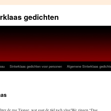
erklaas gedichten
deau
Sinterklaas gedichten voor personen
Algemene Sinterklaas gedicht
aas
chter de rug.Tjonge, wat gaat de tijd toch vlug!We zingen “Dag