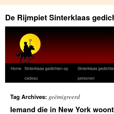
Skip
to
De Rijmpiet Sinterklaas gedic
content
Home
Sinterklaas gedichten op
Sinterklaas gedichte
cadeau
personen
geëmigreerd
Tag Archives:
Iemand die in New York woont