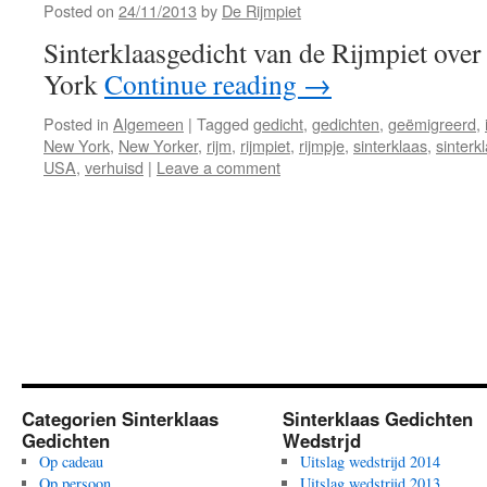
Posted on
24/11/2013
by
De Rijmpiet
Sinterklaasgedicht van de Rijmpiet over
York
Continue reading
→
Posted in
Algemeen
|
Tagged
gedicht
,
gedichten
,
geëmigreerd
,
New York
,
New Yorker
,
rijm
,
rijmpiet
,
rijmpje
,
sinterklaas
,
sinterk
USA
,
verhuisd
|
Leave a comment
Categorien Sinterklaas
Sinterklaas Gedichten
Gedichten
Wedstrjd
Op cadeau
Uitslag wedstrijd 2014
Op persoon
Uitslag wedstrijd 2013