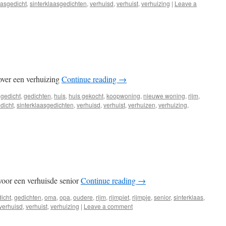
aasgedicht
,
sinterklaasgedichten
,
verhuisd
,
verhuist
,
verhuizing
|
Leave a
over een verhuizing
Continue reading
→
,
gedicht
,
gedichten
,
huis
,
huis gekocht
,
koopwoning
,
nieuwe woning
,
rijm
,
dicht
,
sinterklaasgedichten
,
verhuisd
,
verhuist
,
verhuizen
,
verhuizing
,
voor een verhuisde senior
Continue reading
→
icht
,
gedichten
,
oma
,
opa
,
oudere
,
rijm
,
rijmpiet
,
rijmpje
,
senior
,
sinterklaas
,
verhuisd
,
verhuist
,
verhuizing
|
Leave a comment