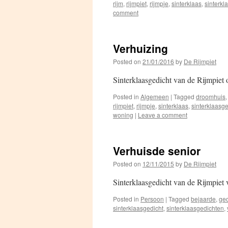
rijm
,
rijmpiet
,
rijmpje
,
sinterklaas
,
sinterkl
comment
Verhuizing
Posted on
21/01/2016
by
De Rijmpiet
Sinterklaasgedicht van de Rijmpiet 
Posted in
Algemeen
|
Tagged
droomhuis
rijmpiet
,
rijmpje
,
sinterklaas
,
sinterklaasge
woning
|
Leave a comment
Verhuisde senior
Posted on
12/11/2015
by
De Rijmpiet
Sinterklaasgedicht van de Rijmpiet 
Posted in
Persoon
|
Tagged
bejaarde
,
ged
sinterklaasgedicht
,
sinterklaasgedichten
,