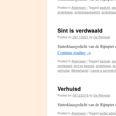
Posted in
Algemeen
|
Tagged
gedicht
,
ge
sinterklaas
,
sinterklaasgedicht
,
sinterkla
Sint is verdwaald
Posted on
29/11/2021
by
De Rijmpiet
Sinterklaasgedicht van de Rijmpiet 
Continue reading
→
Posted in
Algemeen
|
Tagged
bezoek
,
ge
verdwaald
,
sint op bezoek
,
sinterklaas
,
si
verhuisd
,
Wegwijspiet
|
Leave a comment
Verhuisd
Posted on
04/12/2016
by
De Rijmpiet
Sinterklaasgedicht van de Rijmpiet 
Posted in
Algemeen
|
Tagged
ander adre