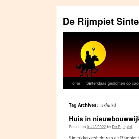
Skip
to
De Rijmpiet Sint
content
Home
Sinterklaas gedichten op ca
verhuisd
Tag Archives:
Huis in nieuwbouwwij
Posted on
01/12/2022
by
De Rijmpiet
Sinterklaasgedicht van de Rijmpie