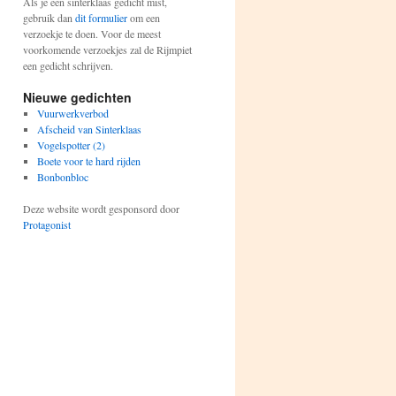
Als je een sinterklaas gedicht mist,
gebruik dan
dit formulier
om een
verzoekje te doen. Voor de meest
voorkomende verzoekjes zal de Rijmpiet
een gedicht schrijven.
Nieuwe gedichten
Vuurwerkverbod
Afscheid van Sinterklaas
Vogelspotter (2)
Boete voor te hard rijden
Bonbonbloc
Deze website wordt gesponsord door
Protagonist