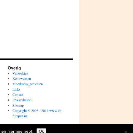
Overig
Verzoekjes
Kerstwensen
Moederdag gedichten
Links
Contact
Privacybeleid
Sitemap
Copyright © 2003 - 2014 www.de-
rijmpiet.nl
Proudly powered by WordPress.
emen hiermee hebt.
Ok