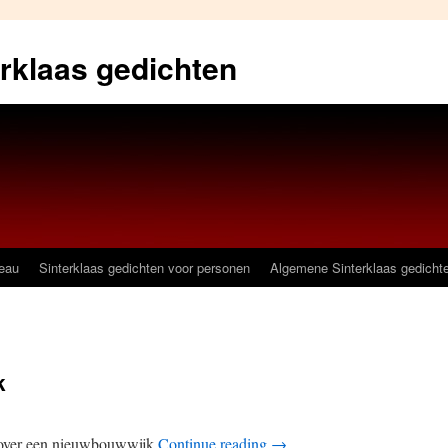
erklaas gedichten
deau
Sinterklaas gedichten voor personen
Algemene Sinterklaas gedicht
k
t over een nieuwbouwwijk
Continue reading
→