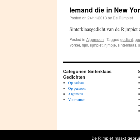
Iemand die in New Yo
Posted on
24/11/2013
by
De Rijmpiet
Sinterklaasgedicht van de Rijmpiet
Posted in
Algemeen
|
Tagged
gedicht
,
ge
Yorker
,
rijm
,
rijmpiet
,
rijmpje
,
sinterklaas
,
s
Categorien Sinterklaas
Gedichten
Op cadeau
Op persoon
Algemeen
Voornamen
De Rijmpiet Sinterklaas gedichten
De Rijmpiet maakt gebrui