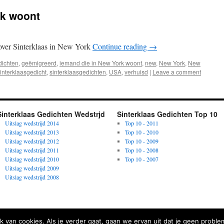
rk woont
 over Sinterklaas in New York
Continue reading
→
dichten
,
geëmigreerd
,
iemand die in New York woont
,
new
,
New York
,
New
interklaasgedicht
,
sinterklaasgedichten
,
USA
,
verhuisd
|
Leave a comment
Sinterklaas Gedichten Wedstrjd
Sinterklaas Gedichten Top 10
Uitslag wedstrijd 2014
Top 10 - 2011
Uitslag wedstrijd 2013
Top 10 - 2010
Uitslag wedstrijd 2012
Top 10 - 2009
Uitslag wedstrijd 2011
Top 10 - 2008
Uitslag wedstrijd 2010
Top 10 - 2007
Uitslag wedstrijd 2009
Uitslag wedstrijd 2008
k van cookies. Als je verder gaat, gaan we ervan uit dat je geen probl