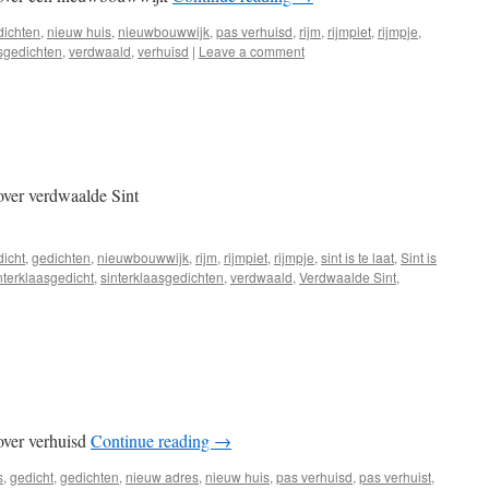
dichten
,
nieuw huis
,
nieuwbouwwijk
,
pas verhuisd
,
rijm
,
rijmpiet
,
rijmpje
,
asgedichten
,
verdwaald
,
verhuisd
|
Leave a comment
over verdwaalde Sint
dicht
,
gedichten
,
nieuwbouwwijk
,
rijm
,
rijmpiet
,
rijmpje
,
sint is te laat
,
Sint is
nterklaasgedicht
,
sinterklaasgedichten
,
verdwaald
,
Verdwaalde Sint
,
over verhuisd
Continue reading
→
s
,
gedicht
,
gedichten
,
nieuw adres
,
nieuw huis
,
pas verhuisd
,
pas verhuist
,