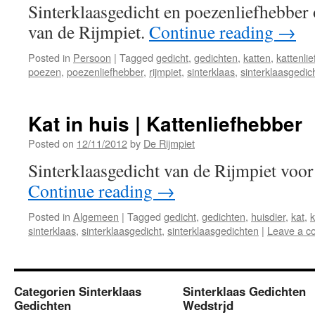
Sinterklaasgedicht en poezenliefhebber 
van de Rijmpiet.
Continue reading
→
Posted in
Persoon
|
Tagged
gedicht
,
gedichten
,
katten
,
kattenli
poezen
,
poezenliefhebber
,
rijmpiet
,
sinterklaas
,
sinterklaasgedic
Kat in huis | Kattenliefhebber
Posted on
12/11/2012
by
De Rijmpiet
Sinterklaasgedicht van de Rijmpiet voor
Continue reading
→
Posted in
Algemeen
|
Tagged
gedicht
,
gedichten
,
huisdier
,
kat
,
k
sinterklaas
,
sinterklaasgedicht
,
sinterklaasgedichten
|
Leave a 
Categorien Sinterklaas
Sinterklaas Gedichten
Gedichten
Wedstrjd