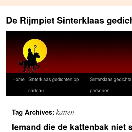
Skip
to
De Rijmpiet Sinterklaas gedic
content
Home
Sinterklaas gedichten op
Sinterklaas gedichte
cadeau
personen
katten
Tag Archives:
Iemand die de kattenbak niet