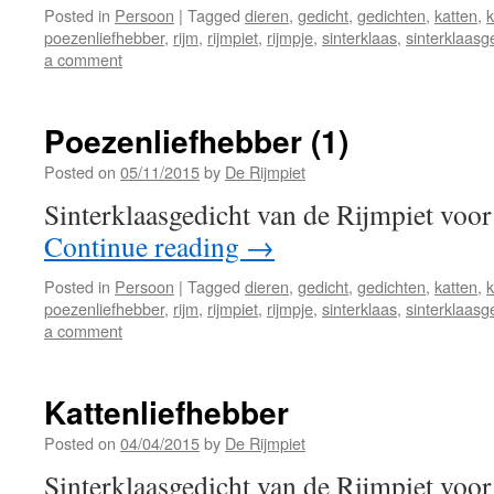
Posted in
Persoon
|
Tagged
dieren
,
gedicht
,
gedichten
,
katten
,
k
poezenliefhebber
,
rijm
,
rijmpiet
,
rijmpje
,
sinterklaas
,
sinterklaasg
a comment
Poezenliefhebber (1)
Posted on
05/11/2015
by
De Rijmpiet
Sinterklaasgedicht van de Rijmpiet voo
Continue reading
→
Posted in
Persoon
|
Tagged
dieren
,
gedicht
,
gedichten
,
katten
,
k
poezenliefhebber
,
rijm
,
rijmpiet
,
rijmpje
,
sinterklaas
,
sinterklaasg
a comment
Kattenliefhebber
Posted on
04/04/2015
by
De Rijmpiet
Sinterklaasgedicht van de Rijmpiet voor