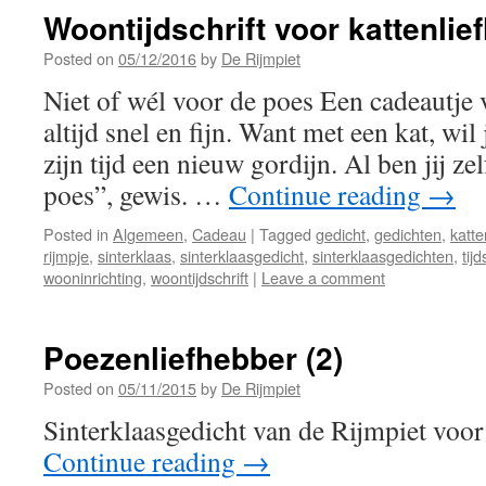
Woontijdschrift voor kattenlie
Posted on
05/12/2016
by
De Rijmpiet
Niet of wél voor de poes Een cadeautje 
altijd snel en fijn. Want met een kat, wil
zijn tijd een nieuw gordijn. Al ben jij ze
poes”, gewis. …
Continue reading
→
Posted in
Algemeen
,
Cadeau
|
Tagged
gedicht
,
gedichten
,
katte
rijmpje
,
sinterklaas
,
sinterklaasgedicht
,
sinterklaasgedichten
,
tijd
wooninrichting
,
woontijdschrift
|
Leave a comment
Poezenliefhebber (2)
Posted on
05/11/2015
by
De Rijmpiet
Sinterklaasgedicht van de Rijmpiet voo
Continue reading
→