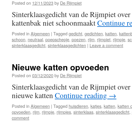
Posted on
12/11/2023
by
De Rijmpiet
Sinterklaasgedicht van de Rijmpiet over
kattenbak niet schoonmaakt
Continue r
Posted in
Algemeen
|
Tagged
gedicht
,
gedichten
,
katten
,
katten
schoon
,
neutraal
,
poepschepje
,
poezen
,
rijm
,
rijmpiet
,
rijmpje
,
sc
sinterklaasgedicht
,
sinterklaasgedichten
|
Leave a comment
Nieuwe katten opvoeden
Posted on
03/12/2020
by
De Rijmpiet
Sinterklaasgedicht van de Rijmpiet ove
nieuwe katten
Continue reading
→
Posted in
Algemeen
|
Tagged
huisdieren
,
katjes
,
katten
,
katten
opvoeden
,
rijm
,
rijmpje
,
rijmpjes
,
sinterklaas
,
sinterklaasgedicht
,
comment