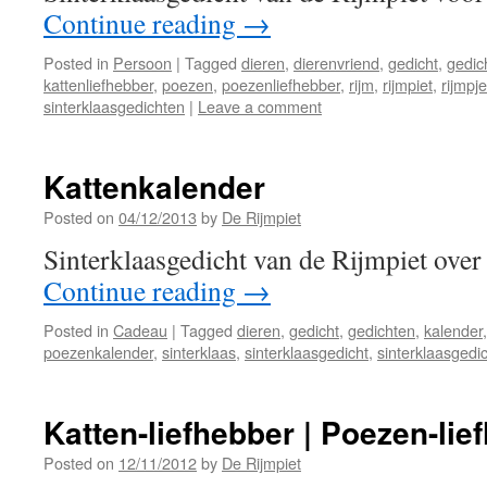
Continue reading
→
Posted in
Persoon
|
Tagged
dieren
,
dierenvriend
,
gedicht
,
gedic
kattenliefhebber
,
poezen
,
poezenliefhebber
,
rijm
,
rijmpiet
,
rijmpje
sinterklaasgedichten
|
Leave a comment
Kattenkalender
Posted on
04/12/2013
by
De Rijmpiet
Sinterklaasgedicht van de Rijmpiet ove
Continue reading
→
Posted in
Cadeau
|
Tagged
dieren
,
gedicht
,
gedichten
,
kalender
poezenkalender
,
sinterklaas
,
sinterklaasgedicht
,
sinterklaasgedi
Katten-liefhebber | Poezen-lie
Posted on
12/11/2012
by
De Rijmpiet