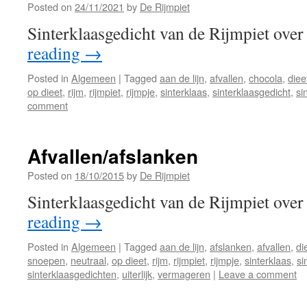
Posted on
24/11/2021
by
De Rijmpiet
Sinterklaasgedicht van de Rijmpiet over
reading
→
Posted in
Algemeen
|
Tagged
aan de lijn
,
afvallen
,
chocola
,
diee
op dieet
,
rijm
,
rijmpiet
,
rijmpje
,
sinterklaas
,
sinterklaasgedicht
,
si
comment
Afvallen/afslanken
Posted on
18/10/2015
by
De Rijmpiet
Sinterklaasgedicht van de Rijmpiet over
reading
→
Posted in
Algemeen
|
Tagged
aan de lijn
,
afslanken
,
afvallen
,
di
snoepen
,
neutraal
,
op dieet
,
rijm
,
rijmpiet
,
rijmpje
,
sinterklaas
,
si
sinterklaasgedichten
,
uiterlijk
,
vermageren
|
Leave a comment