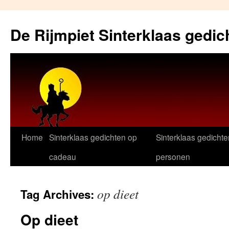
Skip
to
De Rijmpiet Sinterklaas gedic
content
Home
Sinterklaas gedichten op
Sinterklaas gedichte
cadeau
personen
op dieet
Tag Archives:
Op dieet