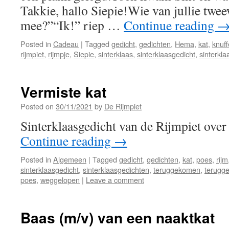
Takkie, hallo Siepie!Wie van jullie twee
mee?”“Ik!” riep …
Continue reading
Posted in
Cadeau
|
Tagged
gedicht
,
gedichten
,
Hema
,
kat
,
knuff
rijmpiet
,
rijmpje
,
Siepie
,
sinterklaas
,
sinterklaasgedicht
,
sinterkl
Vermiste kat
Posted on
30/11/2021
by
De Rijmpiet
Sinterklaasgedicht van de Rijmpiet over
Continue reading
→
Posted in
Algemeen
|
Tagged
gedicht
,
gedichten
,
kat
,
poes
,
rijm
sinterklaasgedicht
,
sinterklaasgedichten
,
teruggekomen
,
terugg
poes
,
weggelopen
|
Leave a comment
Baas (m/v) van een naaktkat