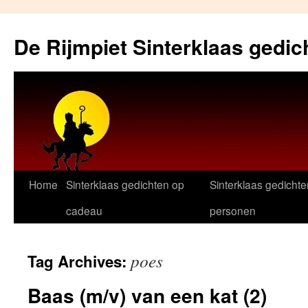
Skip
to
De Rijmpiet Sinterklaas gedic
content
Home
Sinterklaas gedichten op
Sinterklaas gedichte
cadeau
personen
poes
Tag Archives:
Baas (m/v) van een kat (2)