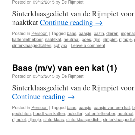
Posted on
09/12/2015
by
De Rijmpiet
Sinterklaasgedicht van de Rijmpiet voor
naaktkat
Continue reading
→
Posted in
Persoon
|
Tagged
baas
,
baasje
,
bazin
,
dieren
,
eigena
kattenliefhebber
,
naaktkat
,
neutraal
,
poes
,
rijm
,
rijmpiet
,
rijmpje
,
sinterklaasgedichten
,
sphynx
|
Leave a comment
Baas (m/v) van een kat (1)
Posted on
05/12/2015
by
De Rijmpiet
Sinterklaasgedicht van de Rijmpiet voor
Continue reading
→
Posted in
Persoon
|
Tagged
baas
,
baasje
,
baasje van een kat
,
b
gedichten
,
houdt van katten
,
huisdier
,
kattenliefhebber
,
neutraal
rijmpiet
,
rijmpje
,
sinterklaas
,
sinterklaasgedicht
,
sinterklaasgedic