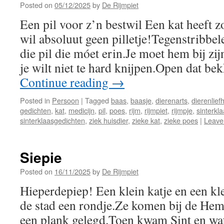
Posted on
05/12/2025
by
De Rijmpiet
Een pil voor z’n bestwil Een kat heeft zo
wil absoluut geen pilletje!Tegenstribbel
die pil die móet erin.Je moet hem bij zi
je wilt niet te hard knijpen.Open dat be
Continue reading
→
Posted in
Persoon
|
Tagged
baas
,
baasje
,
dierenarts
,
dierenlief
gedichten
,
kat
,
medicijn
,
pil
,
poes
,
rijm
,
rijmpiet
,
rijmpje
,
sinterkl
sinterklaasgedichten
,
ziek huisdier
,
zieke kat
,
zieke poes
|
Leave
Siepie
Posted on
16/11/2025
by
De Rijmpiet
Hieperdepiep! Een klein katje en een k
de stad een rondje.Ze komen bij de Hem
een plank gelegd.Toen kwam Sint en wat