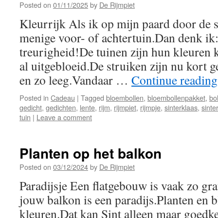
Posted on
01/11/2025
by
De Rijmpiet
Kleurrijk Als ik op mijn paard door de s
menige voor- of achtertuin.Dan denk ik:
treurigheid!De tuinen zijn hun kleuren 
al uitgebloeid.De struiken zijn nu kort g
en zo leeg.Vandaar …
Continue readin
Posted in
Cadeau
|
Tagged
bloembollen
,
bloembollenpakket
,
bo
gedicht
,
gedichten
,
lente
,
rijm
,
rijmpiet
,
rijmpje
,
sinterklaas
,
sinte
tuin
|
Leave a comment
Planten op het balkon
Posted on
03/12/2024
by
De Rijmpiet
Paradijsje Een flatgebouw is vaak zo gr
jouw balkon is een paradijs.Planten en b
kleuren.Dat kan Sint alleen maar goedke