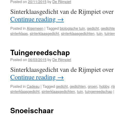
Posted on
20/11/2015
by
De Rijmpiet
Sinterklaasgedicht van de Rijmpiet over
Continue reading
→
Posted in
Algemeen
|
Tagged
biologische tuin
,
gedicht
,
gedicht
sinterklaas
,
sinterklaasgedicht
,
sinterklaasgedichten
,
tuin
,
tuinie
Tuingereedschap
Posted on
06/03/2015
by
De Rijmpiet
Sinterklaasgedicht van de Rijmpiet over
Continue reading
→
Posted in
Cadeau
|
Tagged
gedicht
,
gedichten
,
groen
,
hobby
,
ri
sinterklaasgedicht
,
sinterklaasgedichten
,
tuin
,
tuingereedschap
|
Snoeischaar