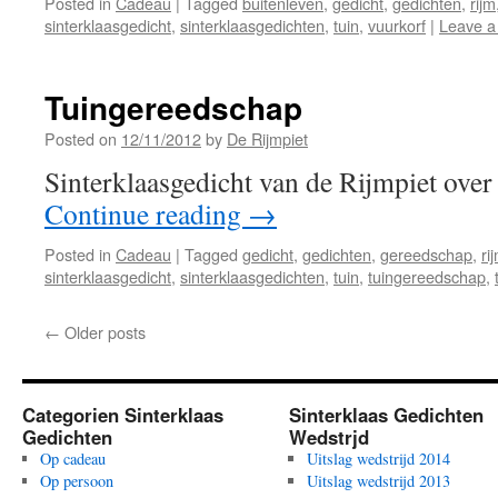
Posted in
Cadeau
|
Tagged
buitenleven
,
gedicht
,
gedichten
,
rijm
sinterklaasgedicht
,
sinterklaasgedichten
,
tuin
,
vuurkorf
|
Leave 
Tuingereedschap
Posted on
12/11/2012
by
De Rijmpiet
Sinterklaasgedicht van de Rijmpiet over
Continue reading
→
Posted in
Cadeau
|
Tagged
gedicht
,
gedichten
,
gereedschap
,
ri
sinterklaasgedicht
,
sinterklaasgedichten
,
tuin
,
tuingereedschap
,
←
Older posts
Categorien Sinterklaas
Sinterklaas Gedichten
Gedichten
Wedstrjd
Op cadeau
Uitslag wedstrijd 2014
Op persoon
Uitslag wedstrijd 2013