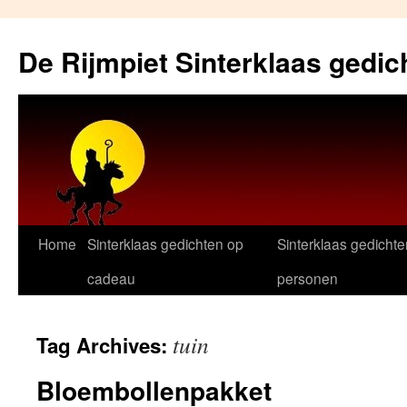
Skip
to
De Rijmpiet Sinterklaas gedic
content
Home
Sinterklaas gedichten op
Sinterklaas gedichte
cadeau
personen
tuin
Tag Archives:
Bloembollenpakket