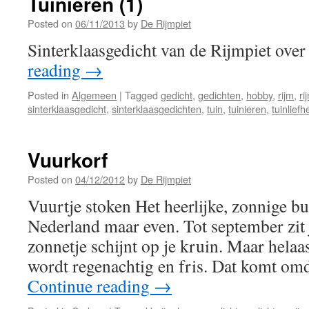
Tuinieren (1)
Posted on
06/11/2013
by
De Rijmpiet
Sinterklaasgedicht van de Rijmpiet over
reading
→
Posted in
Algemeen
|
Tagged
gedicht
,
gedichten
,
hobby
,
rijm
,
ri
sinterklaasgedicht
,
sinterklaasgedichten
,
tuin
,
tuinieren
,
tuinlief
Vuurkorf
Posted on
04/12/2012
by
De Rijmpiet
Vuurtje stoken Het heerlijke, zonnige bu
Nederland maar even. Tot september zit j
zonnetje schijnt op je kruin. Maar helaa
wordt regenachtig en fris. Dat komt om
Continue reading
→