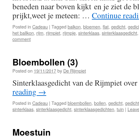
beneden naar boven kijkt en je ziet de 
prijkt,weet je meteen: …
Continue read
Posted in
Cadeau
|
Tagged
balkon
,
bloemen
,
flat
,
gedicht
,
gedic
het ballkon
,
rijm
,
rijmpiet
,
rijmpje
,
sinterklaas
,
sinterklaasgedicht
comment
Bloembollen (3)
Posted on
19/11/2017
by
De Rijmpiet
Sinterklaasgedicht van de Rijmpiet ove
reading
→
Posted in
Cadeau
|
Tagged
bloembollen
,
bollen
,
gedicht
,
gedich
sinterklaas
,
sinterklaasgedicht
,
sinterklaasgedichten
,
tuin
|
Leav
Moestuin