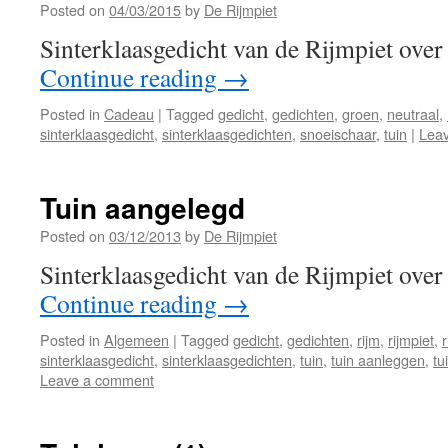
Posted on
04/03/2015
by
De Rijmpiet
Sinterklaasgedicht van de Rijmpiet over
Continue reading
→
Posted in
Cadeau
|
Tagged
gedicht
,
gedichten
,
groen
,
neutraal
,
sinterklaasgedicht
,
sinterklaasgedichten
,
snoeischaar
,
tuin
|
Lea
Tuin aangelegd
Posted on
03/12/2013
by
De Rijmpiet
Sinterklaasgedicht van de Rijmpiet over
Continue reading
→
Posted in
Algemeen
|
Tagged
gedicht
,
gedichten
,
rijm
,
rijmpiet
,
r
sinterklaasgedicht
,
sinterklaasgedichten
,
tuin
,
tuin aanleggen
,
tu
Leave a comment