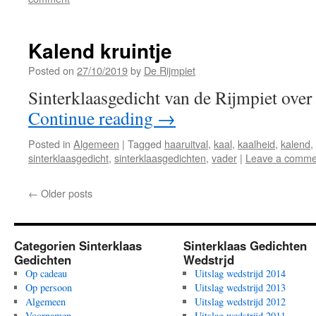
Kalend kruintje
Posted on
27/10/2019
by
De Rijmpiet
Sinterklaasgedicht van de Rijmpiet over 
Continue reading
→
Posted in
Algemeen
|
Tagged
haaruitval
,
kaal
,
kaalheid
,
kalend
,
sinterklaasgedicht
,
sinterklaasgedichten
,
vader
|
Leave a comme
←
Older posts
Categorien Sinterklaas
Sinterklaas Gedichten
Gedichten
Wedstrjd
Op cadeau
Uitslag wedstrijd 2014
Op persoon
Uitslag wedstrijd 2013
Algemeen
Uitslag wedstrijd 2012
Voornamen
Uitslag wedstrijd 2011