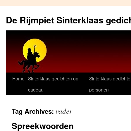
Skip
to
De Rijmpiet Sinterklaas gedic
content
Home
Sinterklaas gedichten op
Sinterklaas gedichte
cadeau
personen
vader
Tag Archives:
Spreekwoorden