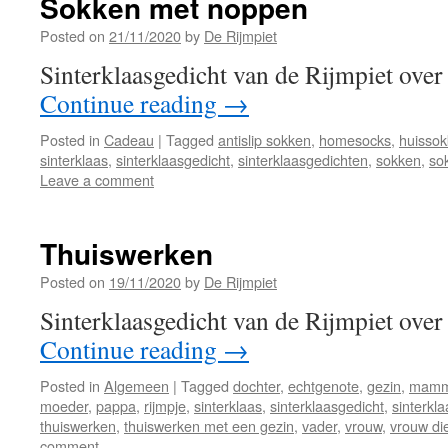
Sokken met noppen
Posted on
21/11/2020
by
De Rijmpiet
Sinterklaasgedicht van de Rijmpiet ove
Continue reading
→
Posted in
Cadeau
|
Tagged
antislip sokken
,
homesocks
,
huisso
sinterklaas
,
sinterklaasgedicht
,
sinterklaasgedichten
,
sokken
,
so
Leave a comment
Thuiswerken
Posted on
19/11/2020
by
De Rijmpiet
Sinterklaasgedicht van de Rijmpiet over
Continue reading
→
Posted in
Algemeen
|
Tagged
dochter
,
echtgenote
,
gezin
,
mam
moeder
,
pappa
,
rijmpje
,
sinterklaas
,
sinterklaasgedicht
,
sinterkl
thuiswerken
,
thuiswerken met een gezin
,
vader
,
vrouw
,
vrouw di
comment