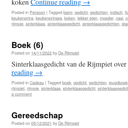
koken
Continue reading
→
Posted in
Persoon
|
Tagged
bami
,
gedicht
,
gedichten
,
indisch
,
I
keukenprins
,
keukenprinses
,
koken
,
lekker eten
,
moeder
,
nasi
,
rijmpje
,
sinterklaas
,
sinterklaasgedicht
,
sinterklaasgedichten
,
st
Boek (6)
Posted on
14/11/2022
by
De Rijmpiet
Sinterklaasgedicht van de Rijmpiet ove
reading
→
Posted in
Cadeau
|
Tagged
boek
,
gedicht
,
gedichten
,
jeugdboek
rijmpiet
,
rijmpje
,
sinterklaas
,
sinterklaasgedicht
,
sinterklaasgedic
a comment
Gereedschap
Posted on
05/12/2021
by
De Rijmpiet