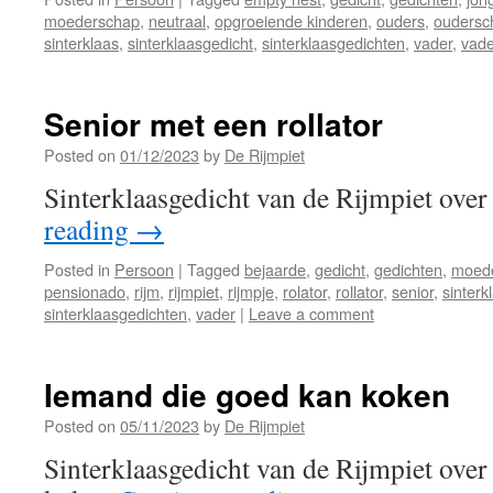
moederschap
,
neutraal
,
opgroeiende kinderen
,
ouders
,
oudersc
sinterklaas
,
sinterklaasgedicht
,
sinterklaasgedichten
,
vader
,
vad
Senior met een rollator
Posted on
01/12/2023
by
De Rijmpiet
Sinterklaasgedicht van de Rijmpiet over
reading
→
Posted in
Persoon
|
Tagged
bejaarde
,
gedicht
,
gedichten
,
moed
pensionado
,
rijm
,
rijmpiet
,
rijmpje
,
rolator
,
rollator
,
senior
,
sinterk
sinterklaasgedichten
,
vader
|
Leave a comment
Iemand die goed kan koken
Posted on
05/11/2023
by
De Rijmpiet
Sinterklaasgedicht van de Rijmpiet ove