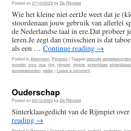
Posted on
27/10/2025
by
De Rijmpiet
Wie het kleine niet eertJe weet dat je (k
stoordenaan jouw gebruik van allerlei 
de Nederlandse taal in ere.Dat probeer j
leren.Je zegt dan (misschien is dat tabo
als een …
Continue reading
→
Posted in
Algemeen
,
Persoon
|
Tagged
gebruikt spreekwoorden
moeder
,
oma
,
opa
,
rijm
,
rijmpiet
,
rijmpje
,
sinterklaas
,
sinterklaas
spreekwoorden
,
vader
|
Leave a comment
Ouderschap
Posted on
03/12/2023
by
De Rijmpiet
Sinterklaasgedicht van de Rijmpiet ove
reading
→
Posted in
Persoon
|
Tagged
empty nest
,
gedicht
,
gedichten
,
jon