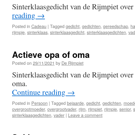
Sinterklaasgedicht van de Rijmpiet ove
reading
→
Posted in
Cadeau
|
Tagged
gedicht
,
gedichten
,
gereedschap
,
ha
rijmpje
,
sinterklaas
,
sinterklaasgedicht
,
sinterklaasgedichten
,
vad
Actieve opa of oma
Posted on
29/11/2021
by
De Rijmpiet
Sinterklaasgedicht van de Rijmpiet over 
oma.
Continue reading
→
Posted in
Persoon
|
Tagged
bejaarde
,
gedicht
,
gedichten
,
moed
overgrootmoeder
,
overgrootvader
,
rijm
,
rijmpiet
,
rijmpje
,
senior
,
sinterklaasgedichten
,
vader
|
Leave a comment