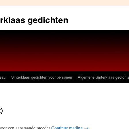
erklaas gedichten
deau
Sinterklaas gedichten voor personen
Algemene Sinterklaas gedicht
)
 voor een aanstaande moeder
Continue reading
→