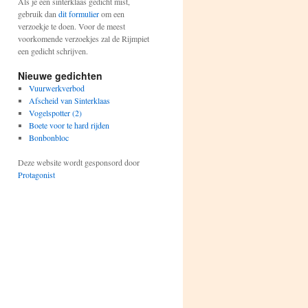
Als je een sinterklaas gedicht mist,
gebruik dan
dit formulier
om een
verzoekje te doen. Voor de meest
voorkomende verzoekjes zal de Rijmpiet
een gedicht schrijven.
Nieuwe gedichten
Vuurwerkverbod
Afscheid van Sinterklaas
Vogelspotter (2)
Boete voor te hard rijden
Bonbonbloc
Deze website wordt gesponsord door
Protagonist