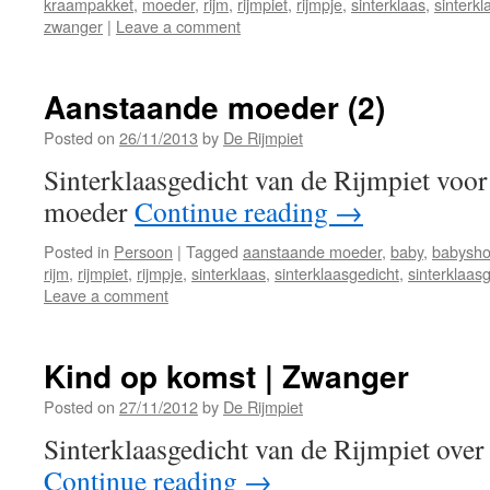
kraampakket
,
moeder
,
rijm
,
rijmpiet
,
rijmpje
,
sinterklaas
,
sinterkl
zwanger
|
Leave a comment
Aanstaande moeder (2)
Posted on
26/11/2013
by
De Rijmpiet
Sinterklaasgedicht van de Rijmpiet voor
moeder
Continue reading
→
Posted in
Persoon
|
Tagged
aanstaande moeder
,
baby
,
babysh
rijm
,
rijmpiet
,
rijmpje
,
sinterklaas
,
sinterklaasgedicht
,
sinterklaas
Leave a comment
Kind op komst | Zwanger
Posted on
27/11/2012
by
De Rijmpiet
Sinterklaasgedicht van de Rijmpiet over
Continue reading
→