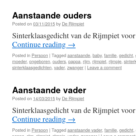
Aanstaande ouders
Posted on
03/11/2015
by
De Rijmpiet
Sinterklaasgedicht van de Rijmpiet voo
Continue reading
→
Posted in
Persoon
|
Tagged
aanstaande
,
baby
,
familie
,
gedicht
,
moeder
,
ongeboren
,
ouders
,
pappa
,
rijm
,
rijmpiet
,
rijmpje
,
sinter
sinterklaasgedichten
,
vader
,
zwanger
|
Leave a comment
Aanstaande vader
Posted on
14/03/2015
by
De Rijmpiet
Sinterklaasgedicht van de Rijmpiet voor
Continue reading
→
Posted in
Persoon
|
Tagged
aanstaande vader
,
familie
,
gedicht
,
pappa
,
rijm
,
rijmpiet
,
rijmpje
,
vader
,
zwanger
|
Leave a comment