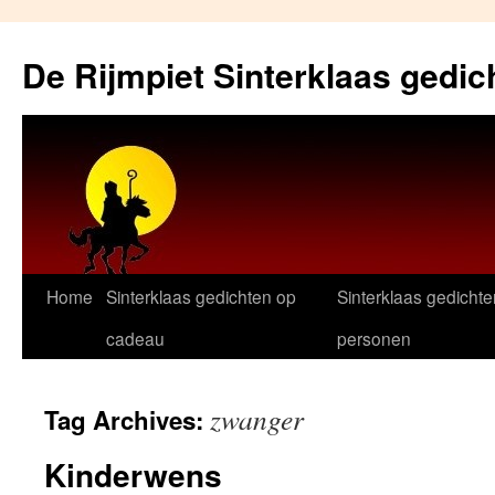
Skip
to
De Rijmpiet Sinterklaas gedic
content
Home
Sinterklaas gedichten op
Sinterklaas gedichte
cadeau
personen
zwanger
Tag Archives:
Kinderwens