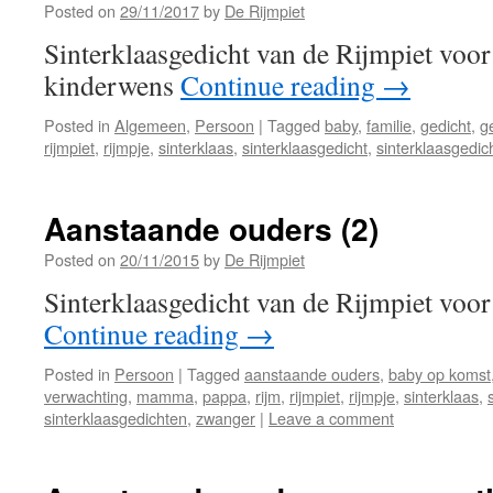
Posted on
29/11/2017
by
De Rijmpiet
Sinterklaasgedicht van de Rijmpiet voo
kinderwens
Continue reading
→
Posted in
Algemeen
,
Persoon
|
Tagged
baby
,
familie
,
gedicht
,
g
rijmpiet
,
rijmpje
,
sinterklaas
,
sinterklaasgedicht
,
sinterklaasgedic
Aanstaande ouders (2)
Posted on
20/11/2015
by
De Rijmpiet
Sinterklaasgedicht van de Rijmpiet voo
Continue reading
→
Posted in
Persoon
|
Tagged
aanstaande ouders
,
baby op komst
verwachting
,
mamma
,
pappa
,
rijm
,
rijmpiet
,
rijmpje
,
sinterklaas
,
sinterklaasgedichten
,
zwanger
|
Leave a comment