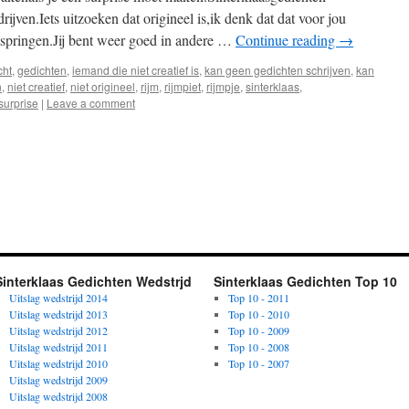
ijven.Iets uitzoeken dat origineel is,ik denk dat dat voor jou
ontspringen.Jij bent weer goed in andere …
Continue reading
→
cht
,
gedichten
,
iemand die niet creatief is
,
kan geen gedichten schrijven
,
kan
n
,
niet creatief
,
niet origineel
,
rijm
,
rijmpiet
,
rijmpje
,
sinterklaas
,
surprise
|
Leave a comment
Sinterklaas Gedichten Wedstrjd
Sinterklaas Gedichten Top 10
Uitslag wedstrijd 2014
Top 10 - 2011
Uitslag wedstrijd 2013
Top 10 - 2010
Uitslag wedstrijd 2012
Top 10 - 2009
Uitslag wedstrijd 2011
Top 10 - 2008
Uitslag wedstrijd 2010
Top 10 - 2007
Uitslag wedstrijd 2009
Uitslag wedstrijd 2008