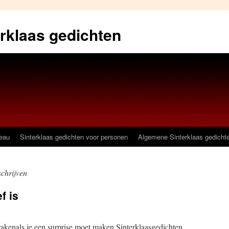
erklaas gedichten
deau
Sinterklaas gedichten voor personen
Algemene Sinterklaas gedicht
schrijven
f is
 brakenals je een surprise moet maken.Sinterklaasgedichten