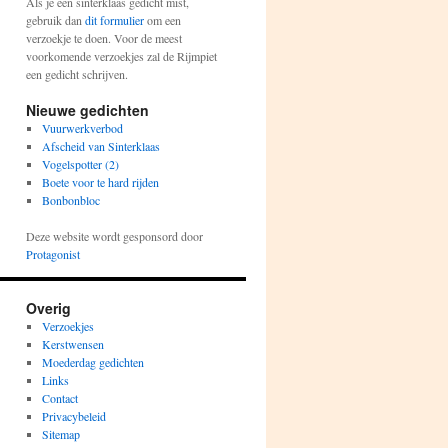
Als je een sinterklaas gedicht mist,
gebruik dan
dit formulier
om een
verzoekje te doen. Voor de meest
voorkomende verzoekjes zal de Rijmpiet
een gedicht schrijven.
Nieuwe gedichten
Vuurwerkverbod
Afscheid van Sinterklaas
Vogelspotter (2)
Boete voor te hard rijden
Bonbonbloc
Deze website wordt gesponsord door
Protagonist
Overig
Verzoekjes
Kerstwensen
Moederdag gedichten
Links
Contact
Privacybeleid
Sitemap