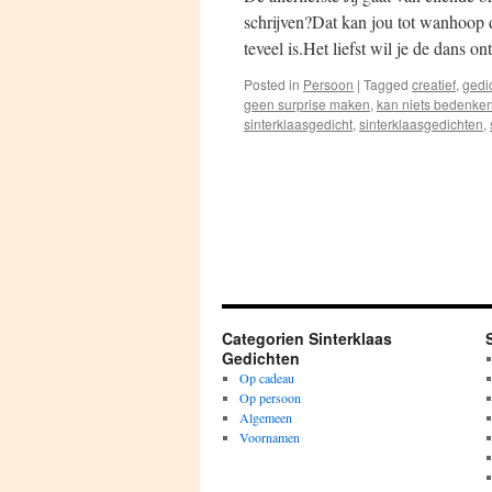
schrijven?Dat kan jou tot wanhoop dr
teveel is.Het liefst wil je de dans 
Posted in
Persoon
|
Tagged
creatief
,
gedi
geen surprise maken
,
kan niets bedenke
sinterklaasgedicht
,
sinterklaasgedichten
,
Categorien Sinterklaas
Gedichten
Op cadeau
Op persoon
Algemeen
Voornamen