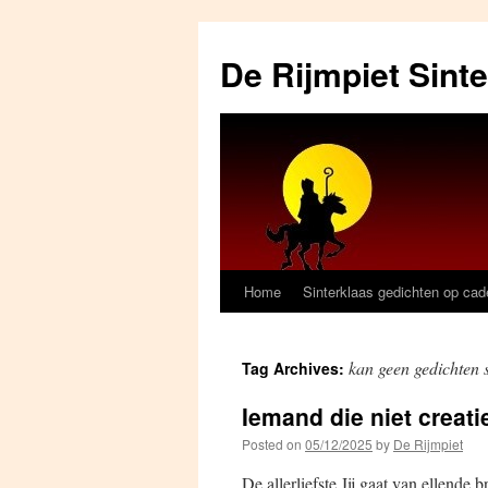
Skip
to
De Rijmpiet Sint
content
Home
Sinterklaas gedichten op ca
kan geen gedichten 
Tag Archives:
Iemand die niet creatie
Posted on
05/12/2025
by
De Rijmpiet
De allerliefste Jij gaat van ellende