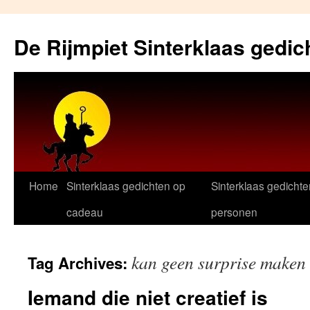
Skip
to
De Rijmpiet Sinterklaas gedic
content
Home
Sinterklaas gedichten op
Sinterklaas gedichte
cadeau
personen
kan geen surprise maken
Tag Archives:
Iemand die niet creatief is