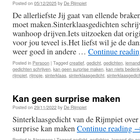
Posted on
05/12/2025
by
De Rijmpiet
De allerliefste Jij gaat van ellende brake
moet maken.Sinterklaasgedichten schrij
wanhoop drijven.Iets uitzoeken dat origi
voor jou teveel is.Het liefst wil je de da
weer goed in andere …
Continue readi
Posted in
Persoon
|
Tagged
creatief
,
gedicht
,
gedichten
,
iemand 
gedichten schrijven
,
kan geen surprise maken
,
kan niets beden
rijmpiet
,
rijmpje
,
sinterklaas
,
sinterklaasgedicht
,
sinterklaasgedic
Kan geen surprise maken
Posted on
29/11/2022
by
De Rijmpiet
Sinterklaasgedicht van de Rijmpiet over
surprise kan maken
Continue reading
Posted in
Algemeen
|
Tagged
gedicht
,
gedichten
,
Iemand die ge