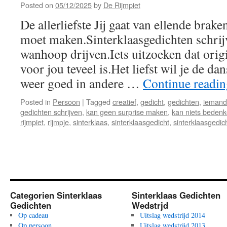
Posted on
05/12/2025
by
De Rijmpiet
De allerliefste Jij gaat van ellende brake
moet maken.Sinterklaasgedichten schrij
wanhoop drijven.Iets uitzoeken dat origi
voor jou teveel is.Het liefst wil je de da
weer goed in andere …
Continue readi
Posted in
Persoon
|
Tagged
creatief
,
gedicht
,
gedichten
,
iemand 
gedichten schrijven
,
kan geen surprise maken
,
kan niets beden
rijmpiet
,
rijmpje
,
sinterklaas
,
sinterklaasgedicht
,
sinterklaasgedic
Categorien Sinterklaas
Sinterklaas Gedichten
Gedichten
Wedstrjd
Op cadeau
Uitslag wedstrijd 2014
Op persoon
Uitslag wedstrijd 2013