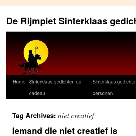
Skip
to
De Rijmpiet Sinterklaas gedic
content
Home
Sinterklaas gedichten op
Sinterklaas gedichte
cadeau
personen
niet creatief
Tag Archives:
Iemand die niet creatief is